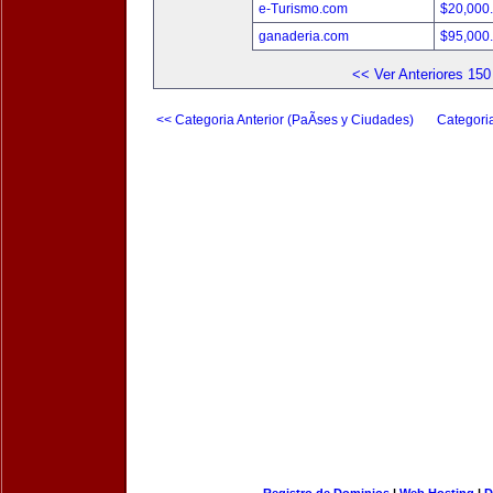
e-Turismo.com
$20,000
ganaderia.com
$95,000
<< Ver Anteriores 150
<< Categoria Anterior (PaÃ­ses y Ciudades)
Categori