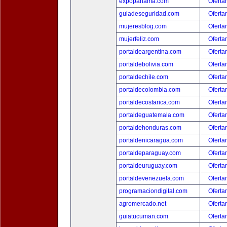
expopanama.com
Oferta
guiadeseguridad.com
Oferta
mujeresblog.com
Oferta
mujerfeliz.com
Oferta
portaldeargentina.com
Oferta
portaldebolivia.com
Oferta
portaldechile.com
Oferta
portaldecolombia.com
Oferta
portaldecostarica.com
Oferta
portaldeguatemala.com
Oferta
portaldehonduras.com
Oferta
portaldenicaragua.com
Oferta
portaldeparaguay.com
Oferta
portaldeuruguay.com
Oferta
portaldevenezuela.com
Oferta
programaciondigital.com
Oferta
agromercado.net
Oferta
guiatucuman.com
Oferta