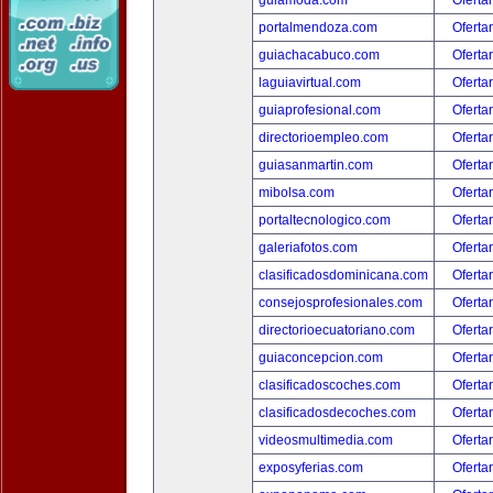
guiamoda.com
Oferta
portalmendoza.com
Oferta
guiachacabuco.com
Oferta
laguiavirtual.com
Oferta
guiaprofesional.com
Oferta
directorioempleo.com
Oferta
guiasanmartin.com
Oferta
mibolsa.com
Oferta
portaltecnologico.com
Oferta
galeriafotos.com
Oferta
clasificadosdominicana.com
Oferta
consejosprofesionales.com
Oferta
directorioecuatoriano.com
Oferta
guiaconcepcion.com
Oferta
clasificadoscoches.com
Oferta
clasificadosdecoches.com
Oferta
videosmultimedia.com
Oferta
exposyferias.com
Oferta