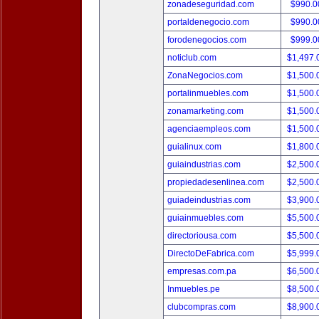
zonadeseguridad.com
$990.
portaldenegocio.com
$990.
forodenegocios.com
$999.
noticlub.com
$1,497
ZonaNegocios.com
$1,500
portalinmuebles.com
$1,500
zonamarketing.com
$1,500
agenciaempleos.com
$1,500
guialinux.com
$1,800
guiaindustrias.com
$2,500
propiedadesenlinea.com
$2,500
guiadeindustrias.com
$3,900
guiainmuebles.com
$5,500
directoriousa.com
$5,500
DirectoDeFabrica.com
$5,999
empresas.com.pa
$6,500
Inmuebles.pe
$8,500
clubcompras.com
$8,900