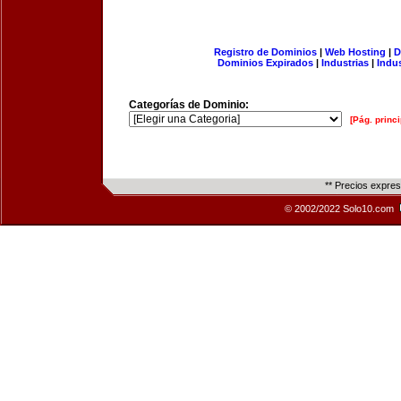
Registro de Dominios
|
Web Hosting
|
D
Dominios Expirados
|
Industrias
|
Indu
Categorías de Dominio:
[Pág. princi
** Precios expre
© 2002/2022 Solo10.com