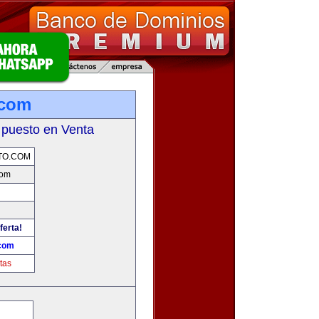
.com
 puesto en Venta
TO.COM
com
ferta!
.com
tas