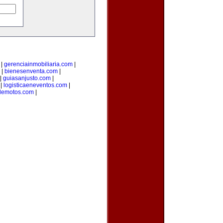
|
gerenciainmobiliaria.com
|
|
bienesenventa.com
|
|
guiasanjusto.com
|
|
logisticaeneventos.com
|
demotos.com
|