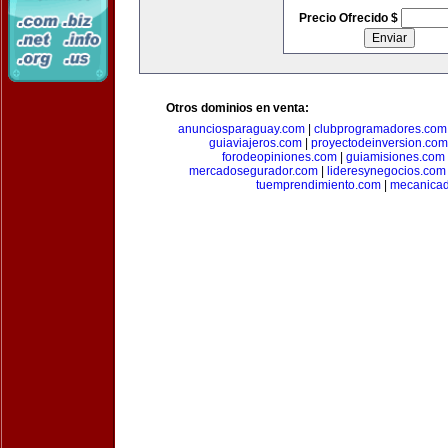
Precio Ofrecido $
Otros dominios en venta:
anunciosparaguay.com
|
clubprogramadores.com
guiaviajeros.com
|
proyectodeinversion.com
forodeopiniones.com
|
guiamisiones.com
mercadosegurador.com
|
lideresynegocios.com
tuemprendimiento.com
|
mecanica