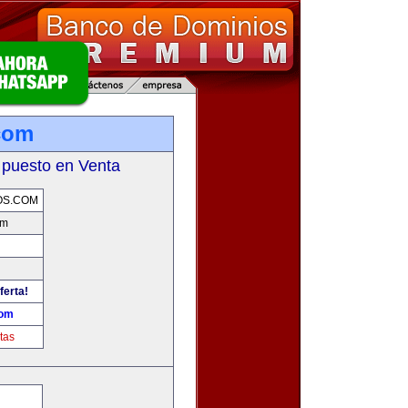
.com
 puesto en Venta
OS.COM
om
ferta!
com
tas