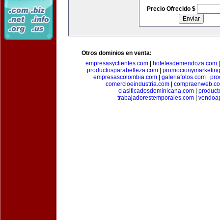
Precio Ofrecido $
Otros dominios en venta:
empresasyclientes.com
|
hotelesdemendoza.com
productosparabelleza.com
|
promocionymarketin
empresascolombia.com
|
galeriafotos.com
|
pro
comercioeindustria.com
|
compraenweb.c
clasificadosdominicana.com
|
product
trabajadorestemporales.com
|
vendoa