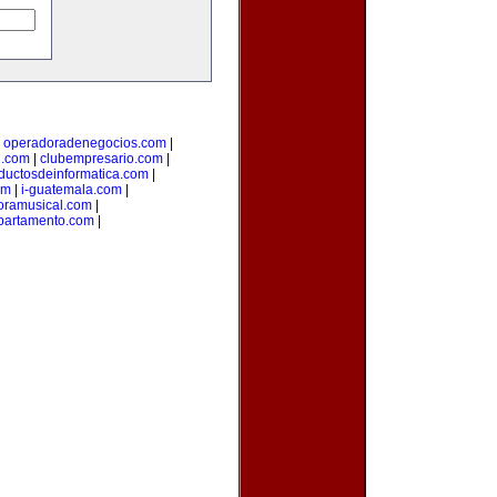
|
operadoradenegocios.com
|
g.com
|
clubempresario.com
|
ductosdeinformatica.com
|
om
|
i-guatemala.com
|
oramusical.com
|
partamento.com
|