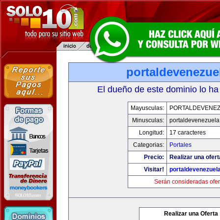
portaldevenezue
El dueño de este dominio lo ha
Mayusculas:
PORTALDEVENE
Minusculas:
portaldevenezuel
Longitud:
17 caracteres
Categorias:
Portales
Precio:
Realizar una ofert
Visitar!
portaldevenezuel
Serán consideradas ofer
Realizar una Oferta