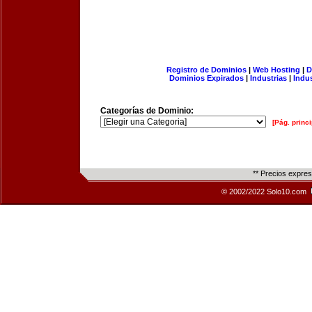
Registro de Dominios
|
Web Hosting
|
D
Dominios Expirados
|
Industrias
|
Indu
Categorías de Dominio:
[Pág. princi
** Precios expre
© 2002/2022 Solo10.com