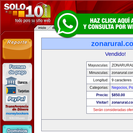
zonarural.c
Vendido!
Mayusculas:
ZONARURA
Minusculas:
zonarural.co
Longitud:
9 caracteres
Categorias:
Negocios
,
Po
Precio:
$850.00
Visitar!
zonarural.c
Serán consideradas ofer