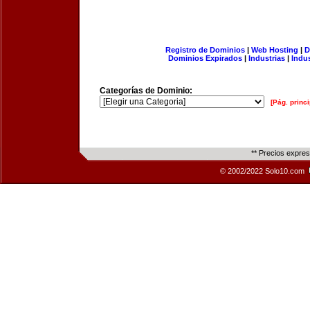
Registro de Dominios
|
Web Hosting
|
D
Dominios Expirados
|
Industrias
|
Indu
Categorías de Dominio:
[Pág. princi
** Precios expre
© 2002/2022 Solo10.com