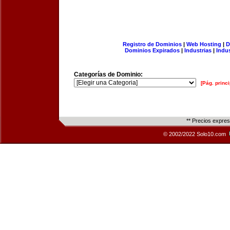
Registro de Dominios
|
Web Hosting
|
D
Dominios Expirados
|
Industrias
|
Indu
Categorías de Dominio:
[Pág. princi
** Precios expre
© 2002/2022 Solo10.com