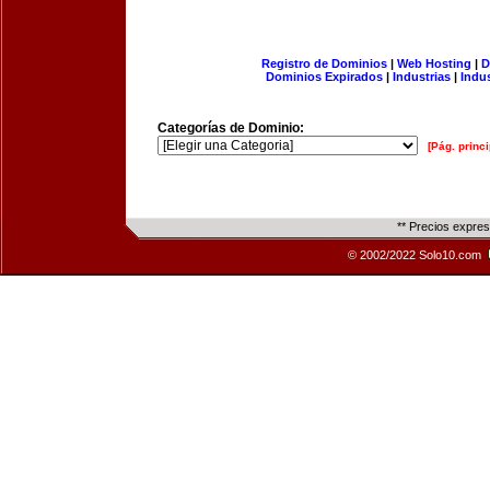
Registro de Dominios
|
Web Hosting
|
D
Dominios Expirados
|
Industrias
|
Indu
Categorías de Dominio:
[Pág. princi
** Precios expre
© 2002/2022 Solo10.com