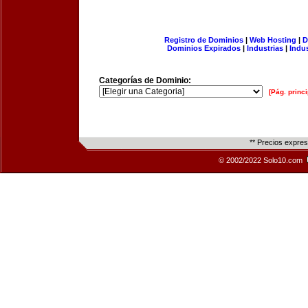
Registro de Dominios
|
Web Hosting
|
D
Dominios Expirados
|
Industrias
|
Indu
Categorías de Dominio:
[Pág. princi
** Precios expre
© 2002/2022 Solo10.com