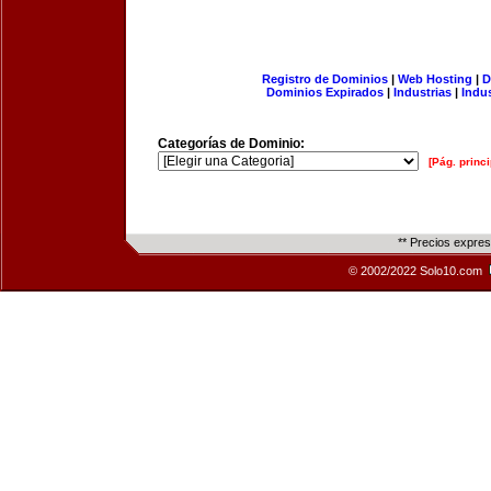
Registro de Dominios
|
Web Hosting
|
D
Dominios Expirados
|
Industrias
|
Indu
Categorías de Dominio:
[Pág. princi
** Precios expre
© 2002/2022 Solo10.com