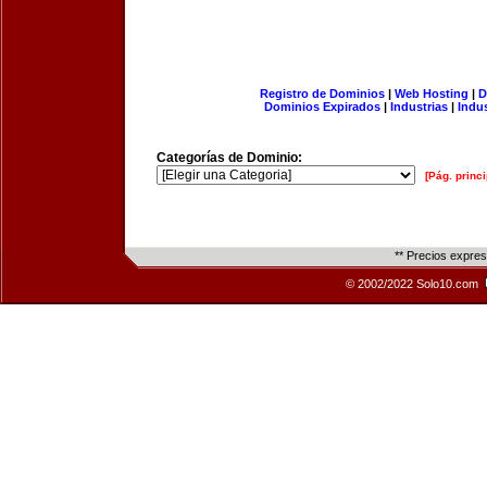
Registro de Dominios
|
Web Hosting
|
D
Dominios Expirados
|
Industrias
|
Indu
Categorías de Dominio:
[Pág. princi
** Precios expre
© 2002/2022 Solo10.com