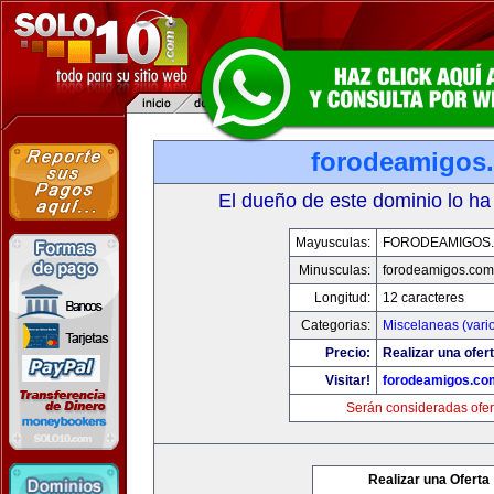
forodeamigos
El dueño de este dominio lo ha
Mayusculas:
FORODEAMIGOS
Minusculas:
forodeamigos.com
Longitud:
12 caracteres
Categorias:
Miscelaneas (vari
Precio:
Realizar una ofert
Visitar!
forodeamigos.co
Serán consideradas ofer
Realizar una Oferta