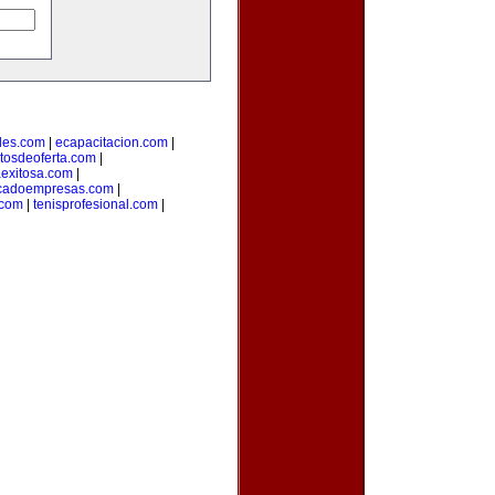
des.com
|
ecapacitacion.com
|
tosdeoferta.com
|
aexitosa.com
|
cadoempresas.com
|
.com
|
tenisprofesional.com
|