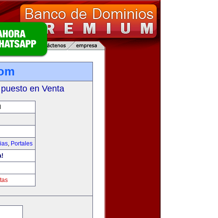
com
 puesto en Venta
M
ias
,
Portales
a!
tas