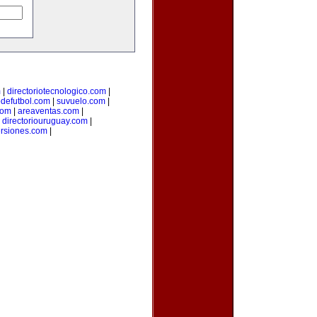
m
|
directoriotecnologico.com
|
odefutbol.com
|
suvuelo.com
|
com
|
areaventas.com
|
|
directoriouruguay.com
|
ersiones.com
|