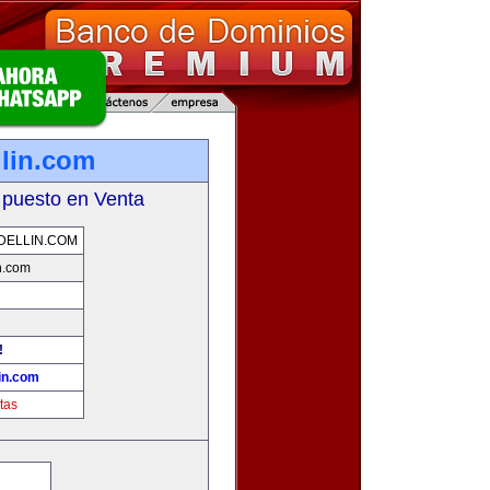
llin.com
 puesto en Venta
DELLIN.COM
n.com
!
in.com
tas