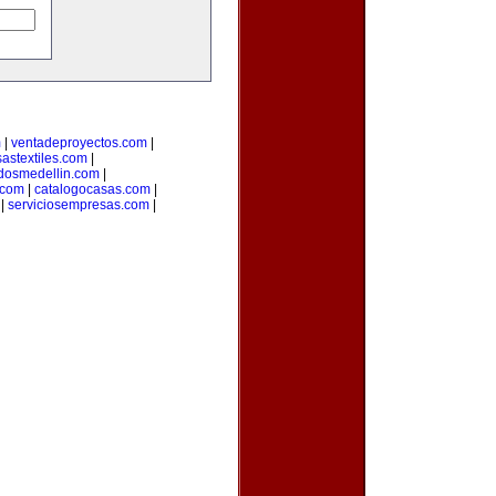
m
|
ventadeproyectos.com
|
astextiles.com
|
adosmedellin.com
|
.com
|
catalogocasas.com
|
|
serviciosempresas.com
|