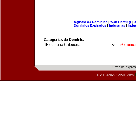
Registro de Dominios
|
Web Hosting
|
D
Dominios Expirados
|
Industrias
|
Indu
Categorías de Dominio:
[Pág. princi
** Precios expre
© 2002/2022 Solo10.com