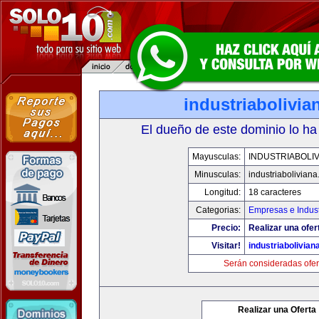
industriabolivi
El dueño de este dominio lo ha
Mayusculas:
INDUSTRIABOLI
Minusculas:
industriabolivian
Longitud:
18 caracteres
Categorias:
Empresas e Indust
Precio:
Realizar una ofer
Visitar!
industriabolivia
Serán consideradas ofer
Realizar una Oferta