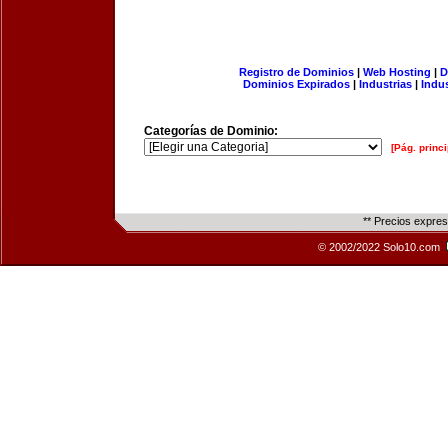
Registro de Dominios
|
Web Hosting
|
D
Dominios Expirados
|
Industrias
|
Indu
Categorías de Dominio:
[Pág. princi
** Precios expre
© 2002/2022 Solo10.com