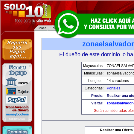
zonaelsalvado
El dueño de este dominio lo ha
Mayusculas:
ZONAELSALVA
Minusculas:
zonaelsalvador.
Longitud:
14 caracteres
Categorias:
Portales
Precio:
Realizar una ofe
Visitar!
zonaelsalvador
Serán consideradas ofer
Realizar una Oferta