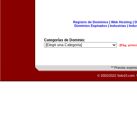
Registro de Dominios
|
Web Hosting
|
D
Dominios Expirados
|
Industrias
|
Indu
Categorías de Dominio:
[Pág. princi
** Precios expre
© 2002/2022 Solo10.com