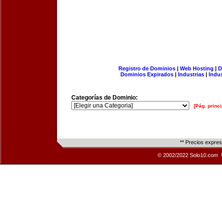
Registro de Dominios
|
Web Hosting
|
D
Dominios Expirados
|
Industrias
|
Indu
Categorías de Dominio:
[Pág. princi
** Precios expre
© 2002/2022 Solo10.com