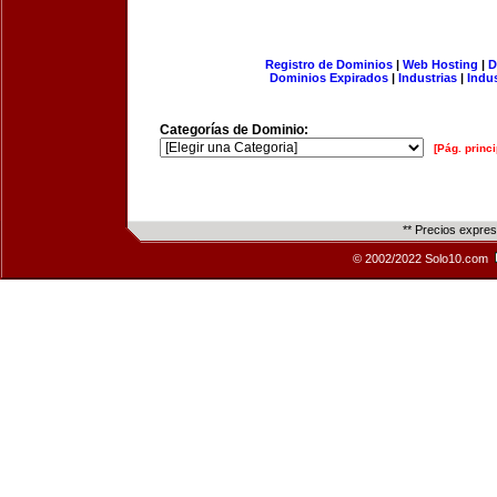
Registro de Dominios
|
Web Hosting
|
D
Dominios Expirados
|
Industrias
|
Indu
Categorías de Dominio:
[Pág. princi
** Precios expre
© 2002/2022 Solo10.com