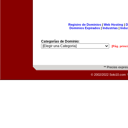
Registro de Dominios
|
Web Hosting
|
D
Dominios Expirados
|
Industrias
|
Indu
Categorías de Dominio:
[Pág. princi
** Precios expre
© 2002/2022 Solo10.com