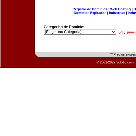
Registro de Dominios
|
Web Hosting
|
D
Dominios Expirados
|
Industrias
|
Indu
Categorías de Dominio:
[Pág. princi
** Precios expre
© 2002/2022 Solo10.com