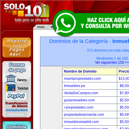
Dominios de la Categoría -
Inmueb
372 dominios en esta categ
Mostrando 1 de 150
Ver siguientes 150 >>
Nombre de Dominio
Preci
miamipropiedades.com
$15,0
Inmuebles.pe
$8,50
VentaDeCampos.com
$7,90
guiainmuebles.com
$5,50
i-propiedades.com
$5,50
propiedadesenventa.com
$5,49
inmueblesmadrid.com
$5,00