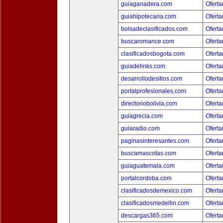
guiaganadera.com
Oferta
guiahipotecaria.com
Oferta
bolsadeclasificados.com
Oferta
buscaromance.com
Oferta
clasificadosbogota.com
Oferta
guiadelinks.com
Oferta
desarrollodesitios.com
Oferta
portalprofesionales.com
Oferta
directoriobolivia.com
Oferta
guiagrecia.com
Oferta
guiaradio.com
Oferta
paginasinteresantes.com
Oferta
buscamascotas.com
Oferta
guiaguatemala.com
Oferta
portalcordoba.com
Oferta
clasificadosdemexico.com
Oferta
clasificadosmedellin.com
Oferta
descargas365.com
Oferta