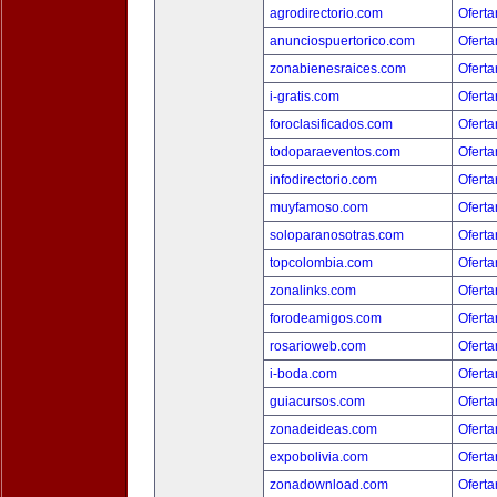
agrodirectorio.com
Oferta
anunciospuertorico.com
Oferta
zonabienesraices.com
Oferta
i-gratis.com
Oferta
foroclasificados.com
Oferta
todoparaeventos.com
Oferta
infodirectorio.com
Oferta
muyfamoso.com
Oferta
soloparanosotras.com
Oferta
topcolombia.com
Oferta
zonalinks.com
Oferta
forodeamigos.com
Oferta
rosarioweb.com
Oferta
i-boda.com
Oferta
guiacursos.com
Oferta
zonadeideas.com
Oferta
expobolivia.com
Oferta
zonadownload.com
Oferta