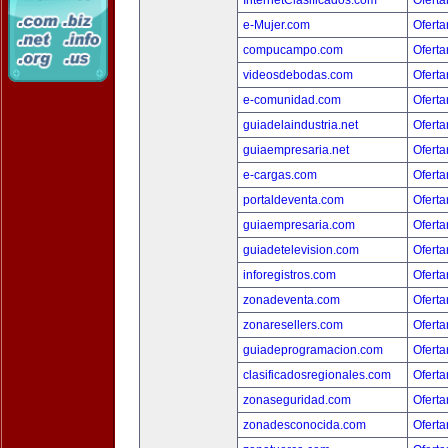
InternetClasificados.com
Oferta
e-Mujer.com
Oferta
compucampo.com
Oferta
videosdebodas.com
Oferta
e-comunidad.com
Oferta
guiadelaindustria.net
Oferta
guiaempresaria.net
Oferta
e-cargas.com
Oferta
portaldeventa.com
Oferta
guiaempresaria.com
Oferta
guiadetelevision.com
Oferta
inforegistros.com
Oferta
zonadeventa.com
Oferta
zonaresellers.com
Oferta
guiadeprogramacion.com
Oferta
clasificadosregionales.com
Oferta
zonaseguridad.com
Oferta
zonadesconocida.com
Oferta