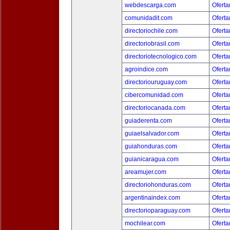
webdescarga.com
Oferta
comunidadit.com
Oferta
directoriochile.com
Oferta
directoriobrasil.com
Oferta
directoriotecnologico.com
Oferta
agroindice.com
Oferta
directoriouruguay.com
Oferta
cibercomunidad.com
Oferta
directoriocanada.com
Oferta
guiaderenta.com
Oferta
guiaelsalvador.com
Oferta
guiahonduras.com
Oferta
guianicaragua.com
Oferta
areamujer.com
Oferta
directoriohonduras.com
Oferta
argentinaindex.com
Oferta
directorioparaguay.com
Oferta
mochilear.com
Oferta