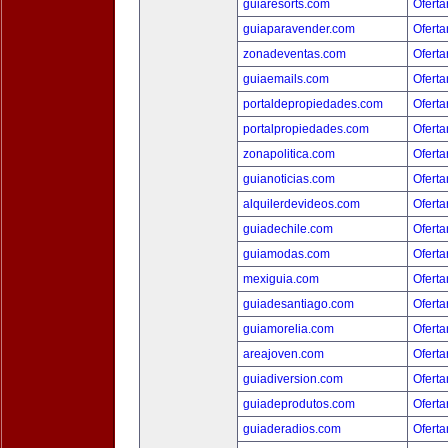
guiaresorts.com
Oferta
guiaparavender.com
Oferta
zonadeventas.com
Oferta
guiaemails.com
Oferta
portaldepropiedades.com
Oferta
portalpropiedades.com
Oferta
zonapolitica.com
Oferta
guianoticias.com
Oferta
alquilerdevideos.com
Oferta
guiadechile.com
Oferta
guiamodas.com
Oferta
mexiguia.com
Oferta
guiadesantiago.com
Oferta
guiamorelia.com
Oferta
areajoven.com
Oferta
guiadiversion.com
Oferta
guiadeprodutos.com
Oferta
guiaderadios.com
Oferta