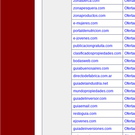
zonatuerca.com
Oferta
zonapesquera.com
Oferta
zonaproductos.com
Oferta
e-mujeres.com
Oferta
portaldenutricion.com
Oferta
e-jovenes.com
Oferta
publicaciongratuita.com
Oferta
clasificadospropiedades.com
Oferta
bodasweb.com
Oferta
guiabuenosaires.com
Oferta
directodefabrica.com.ar
Oferta
guiadelaindustria.net
Oferta
mundopropiedades.com
Oferta
guiadelinversor.com
Oferta
guiaemail.com
Oferta
restoguia.com
Oferta
ejovenes.com
Oferta
guiadeinversiones.com
Oferta