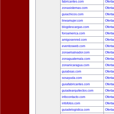
fabricantes.com
Oferta
zonasistemas.com
Oferta
guiachicos.com
Oferta
lineamujer.com
Oferta
blogdescargas.com
Oferta
foroamerica.com
Oferta
amigosenred.com
Oferta
eventosweb.com
Oferta
zonaelsalvador.com
Oferta
zonaguatemala.com
Oferta
zonanicaragua.com
Oferta
guiabsas.com
Oferta
sosayuda.com
Oferta
guiafabricantes.com
Oferta
guiadearquitectos.com
Oferta
infocontacto.com
Oferta
infofotos.com
Oferta
guiadelogistica.com
Oferta